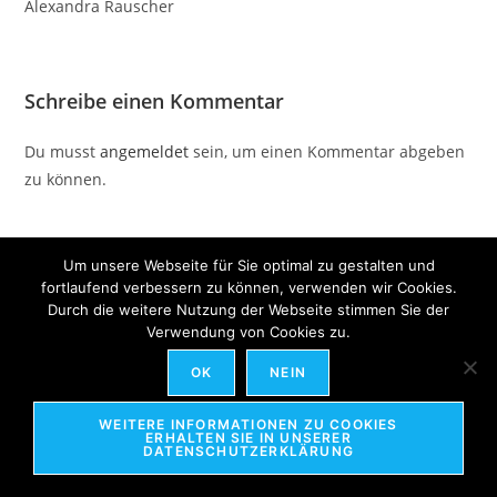
Alexandra Rauscher
Schreibe einen Kommentar
Du musst
angemeldet
sein, um einen Kommentar abgeben
zu können.
Um unsere Webseite für Sie optimal zu gestalten und
2025 - Copyright liegt bei Alexandra Rauscher
fortlaufend verbessern zu können, verwenden wir Cookies.
Durch die weitere Nutzung der Webseite stimmen Sie der
Verwendung von Cookies zu.
OK
NEIN
WEITERE INFORMATIONEN ZU COOKIES
ERHALTEN SIE IN UNSERER
DATENSCHUTZERKLÄRUNG